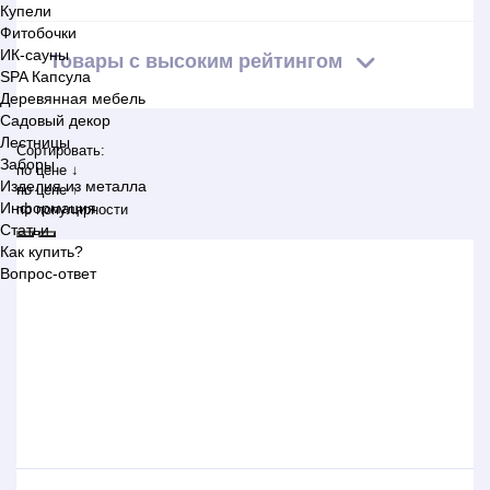
Купели
Фитобочки
ИК-сауны
Товары с высоким рейтингом
SPA Капсула
Деревянная мебель
Садовый декор
Лестницы
Сортировать:
Заборы
по цене ↓
Изделия из металла
по цене ↑
Информация
по популярности
Статьи
Как купить?
Вопрос-ответ