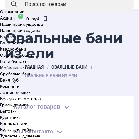
О компании
0
Акции
0 руб.
Наши преимущества
Наше производство
Овальные бани
Каталог
Бани бочки
из ели
Квадро-бани
Овальные бани
Бани бунгало
ГЛАВНАЯ
ОВАЛЬНЫЕ БАНИ
Мобильные бани
Срубовые бани
ОВАЛЬНЫЕ БАНИ ИЗ ЕЛИ
Баня Куб
Кемпинги
Летние домики
Беседки из металла
Гриль-домики
Каталог товаров
Бытовки
Курятники
Крольчатники
Будки для собак
Мы Вконтакте
Туалеты и душевые