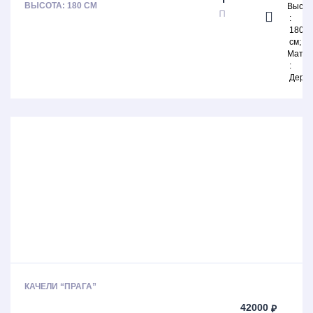
ВЫСОТА: 180 СМ
Высот
180
см
Матер
Дере
КАЧЕЛИ “ПРАГА”
42000
₽