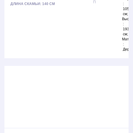
ДЛИНА СКАМЬИ: 140 СМ
105
см
Высот
193
см
Матер
Дере