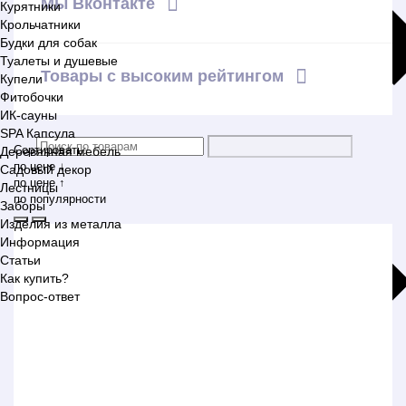
Мы Вконтакте
Курятники
Крольчатники
Будки для собак
Туалеты и душевые
Товары с высоким рейтингом
Купели
Фитобочки
ИК-сауны
SPA Капсула
Сортировать:
Деревянная мебель
по цене ↓
Садовый декор
по цене ↑
Лестницы
по популярности
Заборы
Изделия из металла
Информация
Статьи
Как купить?
Вопрос-ответ