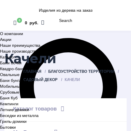
Изделия из дерева на заказ
Search
0
0 руб.
О компании
Акции
Наши преимущества
Наше производство
Качели
Каталог
Бани бочки
Квадро-бани
ГЛАВНАЯ
БЛАГОУСТРОЙСТВО ТЕРРИТОРИИ
Овальные бани
САДОВЫЙ ДЕКОР
КАЧЕЛИ
Бани бунгало
Мобильные бани
Срубовые бани
Баня Куб
Кемпинги
Каталог товаров
Летние домики
Беседки из металла
Гриль-домики
Бытовки