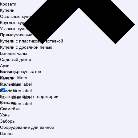
Кровати
Купели
Овальные купели
Круглые купели
Угловые купели
Прямоугольные купели
Купели с пластиковой вставкой
Купели с дровяной печью
Банные чаны
Садовый декор
Арки
Больше результатов
Колодцы
Generic filters
Качели
Мельницы
Hidden label
Мостики
Hidden label
Благоустройство территории
Hidden label
Вазоны
Hidden label
Скамейки
Урны
Заборы
Оборудование для ванной
Ванны