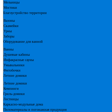
Мельницы
Мостики
Благоустройство территории
Вазоны
Скамейки
Урны
Заборы
Оборудование для ванной
Ванны
Душевые кабины
Инфакрасные сауны
Умывальники
Фитобочки
Летние домики
Летние домики
Кемпинги
Гриль-домики
Лестницы
Каркасно-модульные дома
Пиломатериалы и погонажная продукция