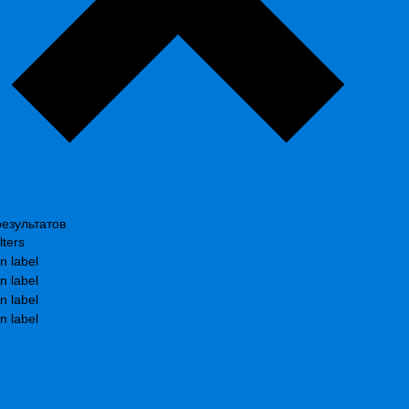
езультатов
lters
n label
n label
n label
n label