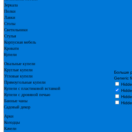
Зеркала
Полки
Лавки
Столы
Светильники
Стулья
Корпусная мебель
Кровати
Купели
Овальные купели
Круглые купели
Больше р
Угловые купели
Generic fi
Прямоугольные купели
Hidde
Купели с пластиковой вставкой
Hidde
Купели с дровяной печью
Hidde
Банные чаны
Hidde
Садовый декор
Арки
Колодцы
Качели