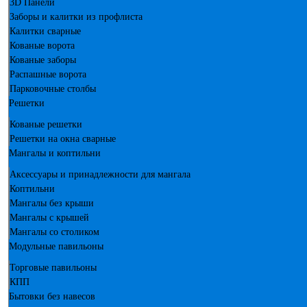
3D Панели
Заборы и калитки из профлиста
Калитки сварные
Кованые ворота
Кованые заборы
Распашные ворота
Парковочные столбы
Решетки
Кованые решетки
Решетки на окна сварные
Мангалы и коптильни
Аксессуары и принадлежности для мангала
Коптильни
Мангалы без крыши
Мангалы с крышей
Мангалы со столиком
Модульные павильоны
Торговые павильоны
КПП
Бытовки без навесов