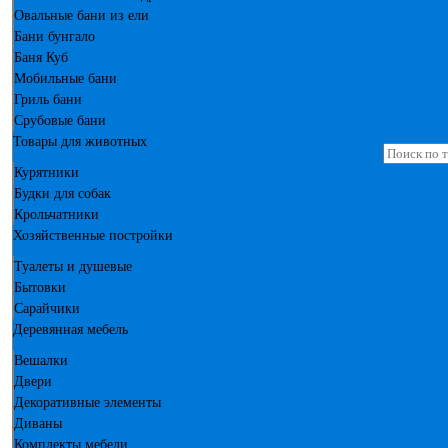
Овальные бани из ели
Бани бунгало
Баня Куб
Мобильные бани
Гриль бани
Срубовые бани
Товары для животных
Курятники
Будки для собак
Крольчатники
Хозяйственные постройки
Туалеты и душевые
Бытовки
Сарайчики
Деревянная мебель
Вешалки
Двери
Декоративные элементы
Диваны
Комплекты мебели