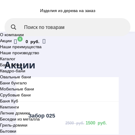
Изделия из дерева на заказ
О компании
0
Акции
0 руб.
Наши преимущества
Наше производство
Каталог
Акции
Бани бочки
Квадро-бани
Овальные бани
Бани бунгало
Мобильные бани
Срубовые бани
Баня Куб
Кемпинги
Летние домики
Забор 025
Беседки из металла
1500
руб.
2500
руб.
Гриль-домики
Бытовки