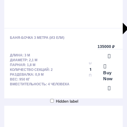
БАНЯ-БОЧКА 3 МЕТРА (ИЗ ЕЛИ)
135000
₽
ДЛИНА: 3 М
ДИАМЕТР: 2,1 М
ПАРНАЯ: 1,8 М
КОЛИЧЕСТВО СЕКЦИЙ: 2
Больше результатов
Buy
РАЗДЕВАЛКА: 0,9 М
Generic filters
Now
ВЕС: 950 КГ
Hidden label
ВМЕСТИТЕЛЬНОСТЬ: 4 ЧЕЛОВЕКА
Hidden label
Hidden label
Hidden label