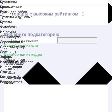
Курятники
Крольчатники
Будки для собак
Товары с высоким рейтингом
Туалеты и душевые
Купели
Фитобочки
ИК-сауны
Выберите подкатегорию:
SPA Капсула
Деревянная мебель
Бани-бочки из ели
Садовый декор
Лестницы
Бани-бочки из кедра
Заборы
Показать все
Изделия из металла
Сортировать:
Информация
по цене ↓
Статьи
по цене ↑
Как купить?
по популярности
Вопрос-ответ