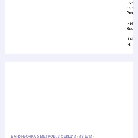
6-8
челов
Разде
нет
Вес
1400
кг
БАНЯ-БОЧКА 5 МЕТРОВ, 3 СЕКЦИИ (ИЗ ЕЛИ)