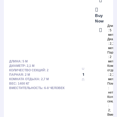
Buy
Now
Длина
5
метр
Диаме
2,1
метр
Парна
2
ДЛИНА: 5 М
метр
ДИАМЕТР: 2,1 М
Комна
КОЛИЧЕСТВО СЕКЦИЙ: 2
отдых
ПАРНАЯ: 2 М
2,7
КОМНАТА ОТДЫХА: 2,7 М
метр
ВЕС: 1400 КГ
Помыв
ВМЕСТИТЕЛЬНОСТЬ: 6-8 ЧЕЛОВЕК
нет
Колич
секци
2
Вмест