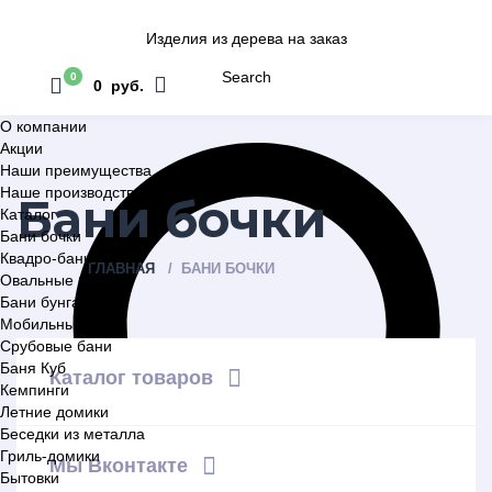
Изделия из дерева на заказ
Search
0
0 руб.
О компании
Акции
Наши преимущества
Наше производство
Бани бочки
Каталог
Бани бочки
Квадро-бани
ГЛАВНАЯ
БАНИ БОЧКИ
Овальные бани
Бани бунгало
Мобильные бани
Срубовые бани
Баня Куб
Каталог товаров
Кемпинги
Летние домики
Беседки из металла
Гриль-домики
Мы Вконтакте
Бытовки